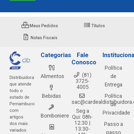
Meus Pedidos
Títulos
Notas Fiscais
Categorias
Fale
Instituciona
Conosco
Política
(81)
Alimentos
de
Distribuidora
3725-
que atende
Entrega
4005
todo o
Bebidas
Política
estado de
sac@cardealdistribuidora
Pernambuco
de
com
Seg a
Privacidade
Bomboniere
Qui: 08h-
artigos
12:30 |
dos mais
Passo a
13:30-
variados
passo