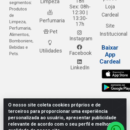
18h
Limpeza
segmentos:
Sex: 08h-
Loja
Produtos
12:30 |
Cardeal
de
13:30-
Perfumaria
Limpeza,
17h
Site
Perfumaria,
Pet
Institucional
Alimentos,
Instagram
Bomboniere,
Baixar
Bebidas e
Utilidades
Facebook
Pets.
App
Cardeal
LinkedIn
O nosso site coleta cookies próprios e de
Cardeal Distribuidora - Estrada Alto do Moura, 582 - Alto
terceiros para proporcionar uma experiência
do Moura - Caruaru/PE - CEP 55.040-120 - CNPJ
personalizada ao usuário, apresentar publicidade
05.253.499/0001-62
relevante de acordo com o seu perfil e melhorar a