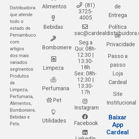
(81)
Alimentos
de
Distribuidora
3725-
que atende
Entrega
4005
todo o
Bebidas
Política
estado de
sac@cardealdistribuidora
Pernambuco
de
com
Seg a
Privacidade
Bomboniere
Qui: 08h-
artigos
12:30 |
dos mais
Passo a
13:30-
variados
passo
18h
Limpeza
segmentos:
Sex: 08h-
Loja
Produtos
12:30 |
Cardeal
de
13:30-
Perfumaria
Limpeza,
17h
Site
Perfumaria,
Pet
Institucional
Alimentos,
Instagram
Bomboniere,
Baixar
Bebidas e
Utilidades
Facebook
Pets.
App
Cardeal
LinkedIn