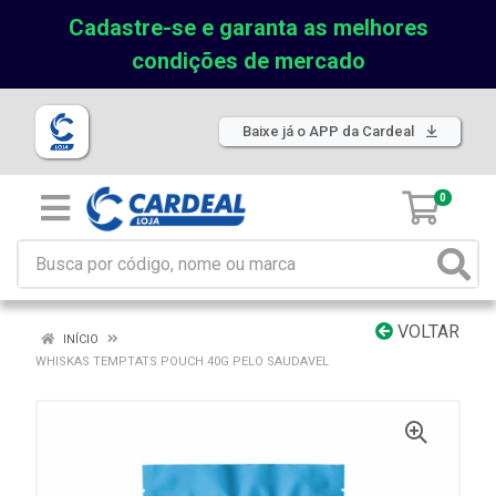
Cadastre-se e garanta as melhores
condições de mercado
Baixe já o APP da Cardeal
0
VOLTAR
INÍCIO
WHISKAS TEMPTATS POUCH 40G PELO SAUDAVEL