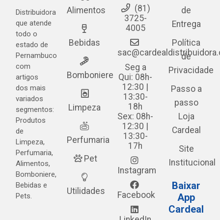
(81)
Alimentos
de
Distribuidora
3725-
que atende
Entrega
4005
todo o
Bebidas
Política
estado de
sac@cardealdistribuidora
Pernambuco
de
com
Seg a
Privacidade
Bomboniere
Qui: 08h-
artigos
12:30 |
dos mais
Passo a
13:30-
variados
passo
18h
Limpeza
segmentos:
Sex: 08h-
Loja
Produtos
12:30 |
Cardeal
de
13:30-
Perfumaria
Limpeza,
17h
Site
Perfumaria,
Pet
Institucional
Alimentos,
Instagram
Bomboniere,
Baixar
Bebidas e
Utilidades
Facebook
Pets.
App
Cardeal
LinkedIn