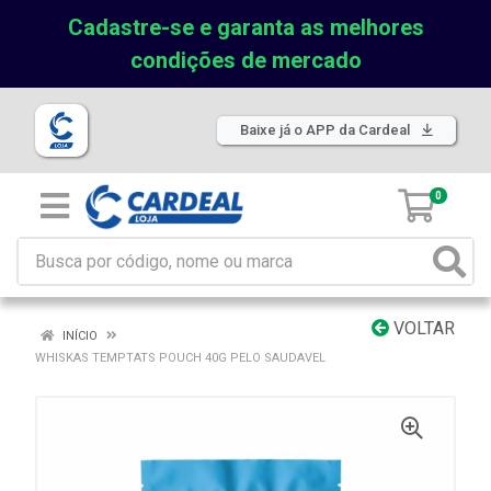
Cadastre-se e garanta as melhores
condições de mercado
Baixe já o APP da Cardeal
0
VOLTAR
INÍCIO
WHISKAS TEMPTATS POUCH 40G PELO SAUDAVEL