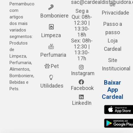
sac@cardealdistribuidora
Pernambuco
de
com
Seg a
Privacidade
Bomboniere
Qui: 08h-
artigos
12:30 |
dos mais
Passo a
13:30-
variados
passo
18h
Limpeza
segmentos:
Sex: 08h-
Loja
Produtos
12:30 |
Cardeal
de
13:30-
Perfumaria
Limpeza,
17h
Site
Perfumaria,
Pet
Institucional
Alimentos,
Instagram
Bomboniere,
Baixar
Bebidas e
Utilidades
Facebook
Pets.
App
Cardeal
LinkedIn