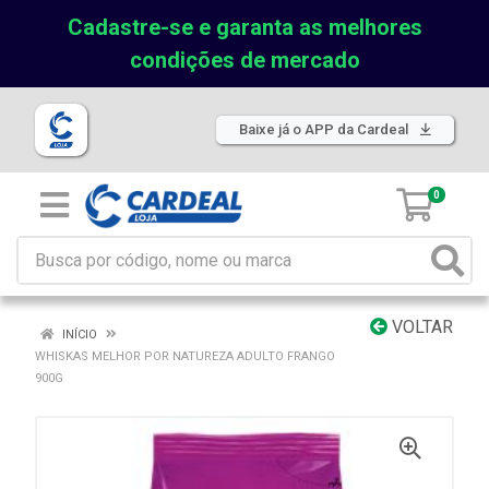
Cadastre-se e garanta as melhores
condições de mercado
Baixe já o APP da Cardeal
0
VOLTAR
INÍCIO
WHISKAS MELHOR POR NATUREZA ADULTO FRANGO
900G