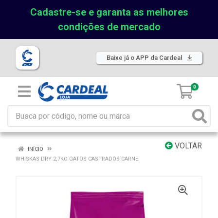
Cadastre-se e garanta as melhores
condições de mercado
Baixe já o APP da Cardeal
0
VOLTAR
INÍCIO
WHISKAS DRY 2,7KG GATOS CASTRADOS CARNE