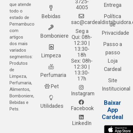
3725-
que atende
Entrega
4005
todo o
Bebidas
Política
estado de
sac@cardealdistribuidora
Pernambuco
de
com
Seg a
Privacidade
Bomboniere
Qui: 08h-
artigos
12:30 |
dos mais
Passo a
13:30-
variados
passo
18h
Limpeza
segmentos:
Sex: 08h-
Loja
Produtos
12:30 |
Cardeal
de
13:30-
Perfumaria
Limpeza,
17h
Site
Perfumaria,
Pet
Institucional
Alimentos,
Instagram
Bomboniere,
Baixar
Bebidas e
Utilidades
Facebook
Pets.
App
Cardeal
LinkedIn