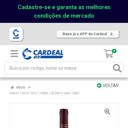
Cadastre-se e garanta as melhores
condições de mercado
Baixe já o APP da Cardeal
0
VOLTAR
INÍCIO
VINHO TINTO SECO 750ML LAURA H SING CABE