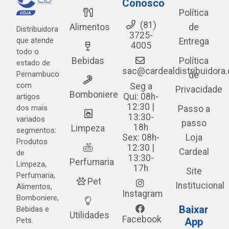
Conosco
Política
(81)
Alimentos
de
Distribuidora
3725-
que atende
Entrega
4005
todo o
Bebidas
Política
estado de
sac@cardealdistribuidora
Pernambuco
de
com
Seg a
Privacidade
Bomboniere
Qui: 08h-
artigos
12:30 |
dos mais
Passo a
13:30-
variados
passo
18h
Limpeza
segmentos:
Sex: 08h-
Loja
Produtos
12:30 |
Cardeal
de
13:30-
Perfumaria
Limpeza,
17h
Site
Perfumaria,
Pet
Institucional
Alimentos,
Instagram
Bomboniere,
Baixar
Bebidas e
Utilidades
Facebook
Pets.
App