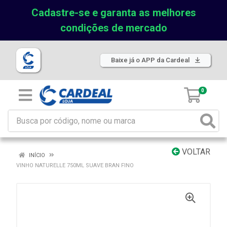
Cadastre-se e garanta as melhores
condições de mercado
Baixe já o APP da Cardeal
0
VOLTAR
INÍCIO
VINHO NATURELLE 750ML SUAVE BRAN FINO