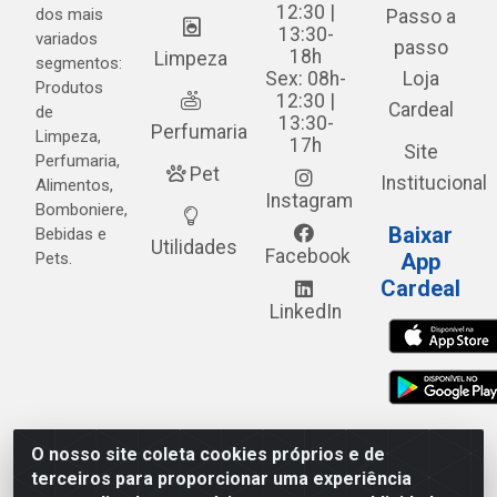
12:30 |
dos mais
Passo a
13:30-
variados
passo
18h
Limpeza
segmentos:
Sex: 08h-
Loja
Produtos
12:30 |
Cardeal
de
13:30-
Perfumaria
Limpeza,
17h
Site
Perfumaria,
Pet
Institucional
Alimentos,
Instagram
Bomboniere,
Baixar
Bebidas e
Utilidades
Facebook
Pets.
App
Cardeal
LinkedIn
O nosso site coleta cookies próprios e de
Cardeal Distribuidora - Estrada Alto do Moura, 582 - Alto
terceiros para proporcionar uma experiência
do Moura - Caruaru/PE - CEP 55.040-120 - CNPJ