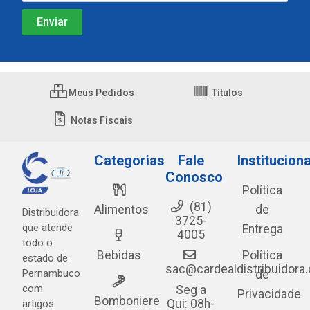
Meus Pedidos
Títulos
Notas Fiscais
Categorias
Fale
Instituciona
Conosco
Política
(81)
Alimentos
de
Distribuidora
3725-
que atende
Entrega
4005
todo o
Bebidas
Política
estado de
sac@cardealdistribuidora
Pernambuco
de
com
Seg a
Privacidade
Bomboniere
Qui: 08h-
artigos