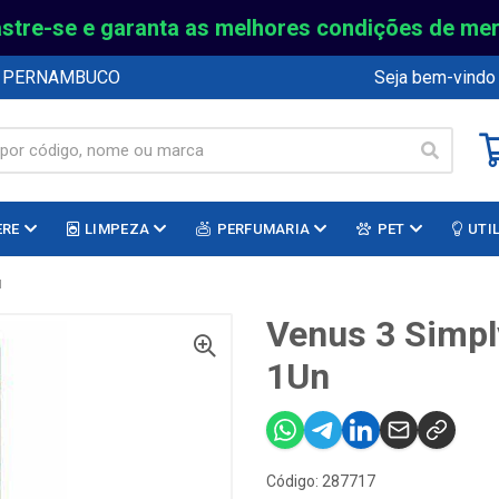
stre-se e garanta as melhores condições de me
E PERNAMBUCO
Seja bem-vindo
ERE
LIMPEZA
PERFUMARIA
PET
UTI
N
Venus 3 Simply
1Un
Código: 287717