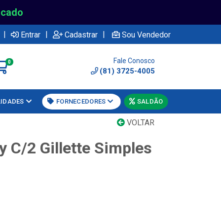
rcado
|
|
|
Entrar
Cadastrar
Sou Vendedor
Fale Conosco
0
(81) 3725-4005
LIDADES
FORNECEDORES
SALDÃO
VOLTAR
 C/2 Gillette Simples