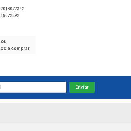
702018072392
2018072392
 ou
ços e comprar