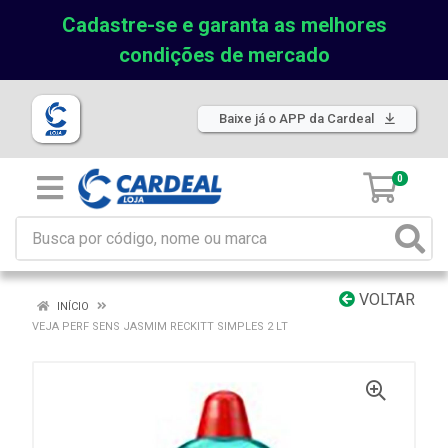
Cadastre-se e garanta as melhores
condições de mercado
Baixe já o APP da Cardeal
0
VOLTAR
INÍCIO
VEJA PERF SENS JASMIM RECKITT SIMPLES 2 LT