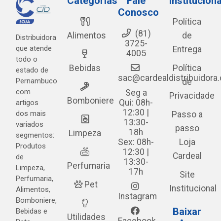
Categorias
Fale
Instituciona
Conosco
Política
(81)
Alimentos
de
Distribuidora
3725-
que atende
Entrega
4005
todo o
Bebidas
Política
estado de
sac@cardealdistribuidora
Pernambuco
de
com
Seg a
Privacidade
Bomboniere
Qui: 08h-
artigos
12:30 |
dos mais
Passo a
13:30-
variados
passo
18h
Limpeza
segmentos:
Sex: 08h-
Loja
Produtos
12:30 |
Cardeal
de
13:30-
Perfumaria
Limpeza,
17h
Site
Perfumaria,
Pet
Institucional
Alimentos,
Instagram
Bomboniere,
Baixar
Bebidas e
Utilidades