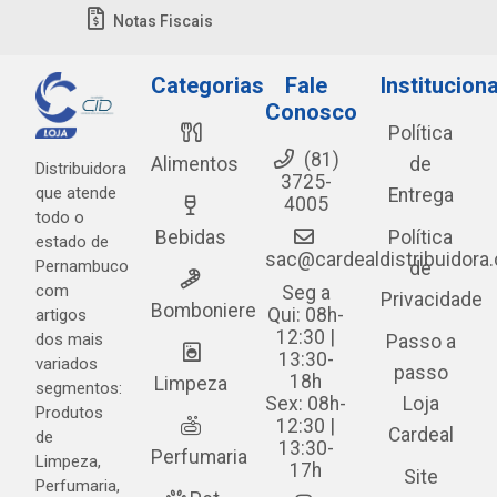
Notas Fiscais
Categorias
Fale
Instituciona
Conosco
Política
(81)
Alimentos
de
Distribuidora
3725-
que atende
Entrega
4005
todo o
Bebidas
Política
estado de
sac@cardealdistribuidora
Pernambuco
de
com
Seg a
Privacidade
Bomboniere
Qui: 08h-
artigos
12:30 |
dos mais
Passo a
13:30-
variados
passo
18h
Limpeza
segmentos:
Sex: 08h-
Loja
Produtos
12:30 |
Cardeal
de
13:30-
Perfumaria
Limpeza,
17h
Site
Perfumaria,