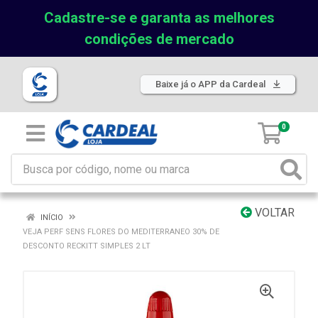
Cadastre-se e garanta as melhores
condições de mercado
Baixe já o APP da Cardeal
0
VOLTAR
INÍCIO
VEJA PERF SENS FLORES DO MEDITERRANEO 30% DE
DESCONTO RECKITT SIMPLES 2 LT