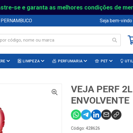
stre-se e garanta as melhores condições de me
E PERNAMBUCO
Seja bem-vindo
ERE
LIMPEZA
PERFUMARIA
PET
UTI
VEJA PERF 2
ENVOLVENTE
Código: 428626