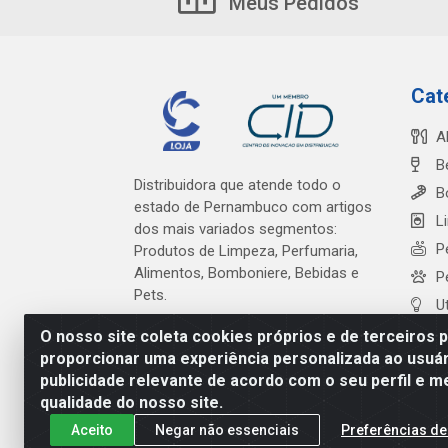
Meus Pedidos
Cat
A
B
Distribuidora que atende todo o
B
estado de Pernambuco com artigos
L
dos mais variados segmentos:
P
Produtos de Limpeza, Perfumaria,
Alimentos, Bomboniere, Bebidas e
P
Pets.
U
O nosso site coleta cookies próprios e de terceiros 
proporcionar uma experiência personalizada ao usuár
publicidade relevante de acordo com o seu perfil e m
Cardeal Distribuidora - Es
qualidade do nosso site.
Aceito
Negar não essenciais
Preferências de