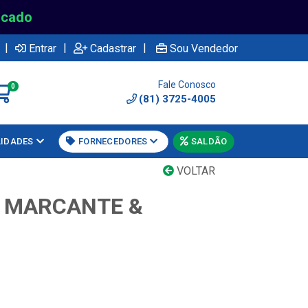
rcado
|
|
|
Entrar
Cadastrar
Sou Vendedor
Fale Conosco
0
(81) 3725-4005
LIDADES
FORNECEDORES
SALDÃO
VOLTAR
L MARCANTE &