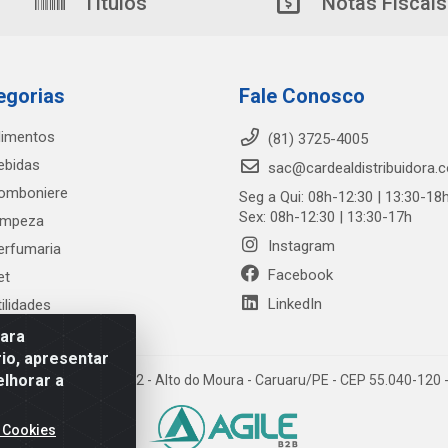
Títulos
Notas Fiscais
egorias
Fale Conosco
limentos
(81) 3725-4005
ebidas
sac@cardealdistribuidora.
omboniere
Seg a Qui: 08h-12:30 | 13:30-18
Sex: 08h-12:30 | 13:30-17h
impeza
Instagram
erfumaria
Facebook
et
LinkedIn
tilidades
para
io, apresentar
elhorar a
trada Alto do Moura, 582 - Alto do Moura - Caruaru/PE - CEP 55.040-12
 Cookies