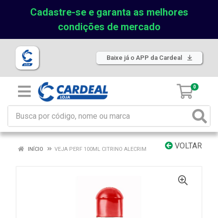
Cadastre-se e garanta as melhores
condições de mercado
Baixe já o APP da Cardeal
0
VOLTAR
INÍCIO
VEJA PERF 100ML CITRINO ALECRIM