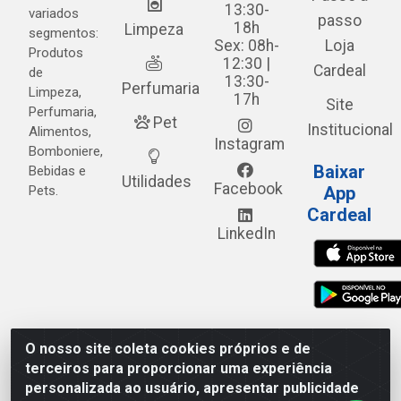
13:30-
variados
passo
18h
Limpeza
segmentos:
Sex: 08h-
Loja
Produtos
12:30 |
Cardeal
de
13:30-
Perfumaria
Limpeza,
17h
Site
Perfumaria,
Pet
Institucional
Alimentos,
Instagram
Bomboniere,
Baixar
Bebidas e
Utilidades
Facebook
Pets.
App
Cardeal
LinkedIn
O nosso site coleta cookies próprios e de
Cardeal Distribuidora - Estrada Alto do Moura, 582 - Alto
terceiros para proporcionar uma experiência
do Moura - Caruaru/PE - CEP 55.040-120 - CNPJ
personalizada ao usuário, apresentar publicidade
05.253.499/0001-62