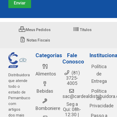
Meus Pedidos
Títulos
Notas Fiscais
Categorias
Fale
Instituciona
Conosco
Política
(81)
Alimentos
de
Distribuidora
3725-
que atende
Entrega
4005
todo o
Bebidas
Política
estado de
sac@cardealdistribuidora
Pernambuco
de
com
Seg a
Privacidade
Bomboniere
Qui: 08h-
artigos
12:30 |
dos mais
Passo a