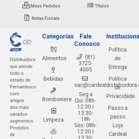
Meus Pedidos
Títulos
Notas Fiscais
Categorias
Fale
Instituciona
Conosco
Política
(81)
Alimentos
de
Distribuidora
3725-
que atende
Entrega
4005
todo o
Bebidas
Política
estado de
sac@cardealdistribuidora
Pernambuco
de
com
Seg a
Privacidade
Bomboniere
Qui: 08h-
artigos
12:30 |
dos mais
Passo a
13:30-
variados
passo
18h
Limpeza
segmentos:
Sex: 08h-
Loja
Produtos
12:30 |
Cardeal
de
13:30-