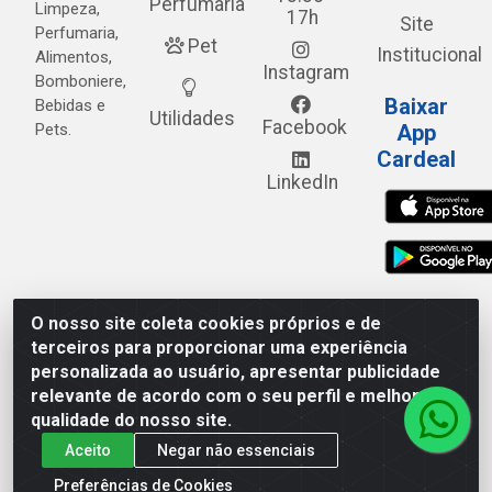
Perfumaria
Limpeza,
17h
Site
Perfumaria,
Pet
Institucional
Alimentos,
Instagram
Bomboniere,
Baixar
Bebidas e
Utilidades
Facebook
Pets.
App
Cardeal
LinkedIn
O nosso site coleta cookies próprios e de
Cardeal Distribuidora - Estrada Alto do Moura, 582 - Alto
terceiros para proporcionar uma experiência
do Moura - Caruaru/PE - CEP 55.040-120 - CNPJ
personalizada ao usuário, apresentar publicidade
05.253.499/0001-62
relevante de acordo com o seu perfil e melhorar a
qualidade do nosso site.
Aceito
Negar não essenciais
Preferências de Cookies