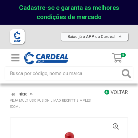
Cadastre-se e garanta as melhores
condições de mercado
Baixe já o APP da Cardeal
0
VOLTAR
INÍCIO
VEJA MULT USO FUSION LIMAO RECKITT SIMPLES
500ML