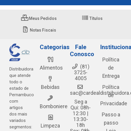
Meus Pedidos
Títulos
Notas Fiscais
Categorias
Fale
Instituciona
Conosco
Política
(81)
Alimentos
de
Distribuidora
3725-
que atende
Entrega
4005
todo o
Bebidas
Política
estado de
sac@cardealdistribuidora
Pernambuco
de
com
Seg a
Privacidade
Bomboniere
Qui: 08h-
artigos
12:30 |
dos mais
Passo a
13:30-
variados
passo
18h
Limpeza
segmentos: