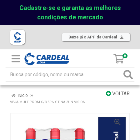
Cadastre-se e garanta as melhores
condições de mercado
Baixe já o APP da Cardeal
0
VOLTAR
INÍCIO
VEJA MULT PROM C/3 50% GT NA 3UN VISION