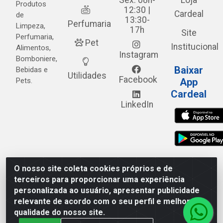
Sex: 08h-
Loja
Produtos
12:30 |
Cardeal
de
13:30-
Perfumaria
Limpeza,
17h
Site
Perfumaria,
Pet
Institucional
Alimentos,
Instagram
Bomboniere,
Baixar
Bebidas e
Utilidades
Facebook
Pets.
App
Cardeal
LinkedIn
O nosso site coleta cookies próprios e de
Cardeal Distribuidora - Estrada Alto do Moura, 582 - Alto
terceiros para proporcionar uma experiência
do Moura - Caruaru/PE - CEP 55.040-120 - CNPJ
personalizada ao usuário, apresentar publicidade
05.253.499/0001-62
relevante de acordo com o seu perfil e melhorar a
qualidade do nosso site.