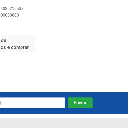
891035215537
3400000003
 ou
ços e comprar