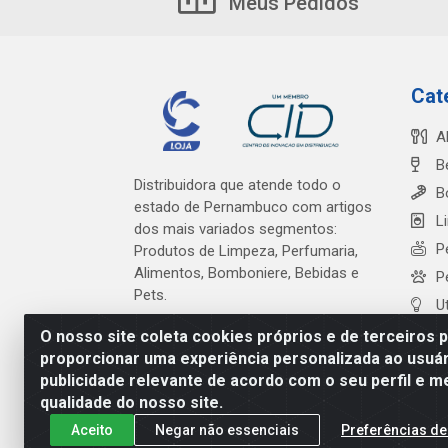
Meus Pedidos
Cat
A
B
Distribuidora que atende todo o
B
estado de Pernambuco com artigos
L
dos mais variados segmentos:
P
Produtos de Limpeza, Perfumaria,
Alimentos, Bomboniere, Bebidas e
P
Pets.
U
O nosso site coleta cookies próprios e de terceiros 
proporcionar uma experiência personalizada ao usuár
publicidade relevante de acordo com o seu perfil e m
Cardeal Distribuidora - Es
qualidade do nosso site.
Aceito
Negar não essenciais
Preferências de