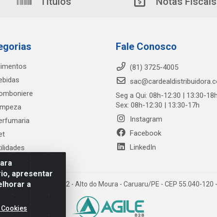
Títulos
Notas Fiscais
egorias
Fale Conosco
limentos
(81) 3725-4005
ebidas
sac@cardealdistribuidora.
omboniere
Seg a Qui: 08h-12:30 | 13:30-18
Sex: 08h-12:30 | 13:30-17h
impeza
Instagram
erfumaria
Facebook
et
LinkedIn
tilidades
para
io, apresentar
elhorar a
trada Alto do Moura, 582 - Alto do Moura - Caruaru/PE - CEP 55.040-12
 Cookies