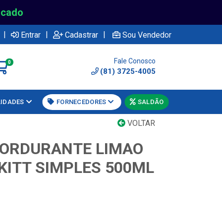
rcado
|
|
|
Entrar
Cadastrar
Sou Vendedor
Fale Conosco
0
(81) 3725-4005
LIDADES
FORNECEDORES
SALDÃO
VOLTAR
GORDURANTE LIMAO
KITT SIMPLES 500ML