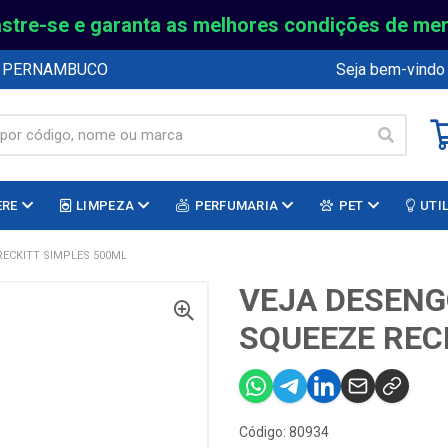
stre-se e garanta as melhores condições de me
E PERNAMBUCO
Seja bem-vindo
ERE
LIMPEZA
PERFUMARIA
PET
UTI
ECKITT SIMPLES 500ML
VEJA DESEN
SQUEEZE REC
Código: 80934