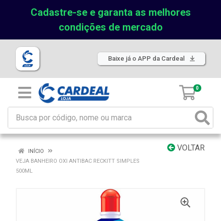
Cadastre-se e garanta as melhores
condições de mercado
Baixe já o APP da Cardeal
0
VOLTAR
INÍCIO
VEJA BANHEIRO OXI ANTIBAC RECKITT SIMPLES
500ML