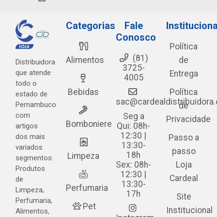
Categorias
Fale
Instituciona
Conosco
Política
(81)
Alimentos
de
Distribuidora
3725-
que atende
Entrega
4005
todo o
Bebidas
Política
estado de
sac@cardealdistribuidora
Pernambuco
de
com
Seg a
Privacidade
Bomboniere
Qui: 08h-
artigos
12:30 |
dos mais
Passo a
13:30-
variados
passo
18h
Limpeza
segmentos:
Sex: 08h-
Loja
Produtos
12:30 |
Cardeal
de
13:30-
Perfumaria
Limpeza,
17h
Site
Perfumaria,
Pet
Institucional
Alimentos,