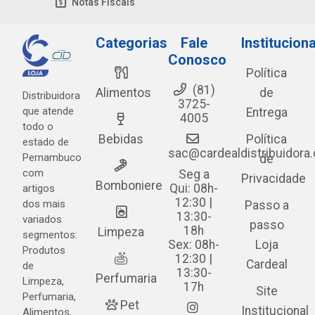
Notas Fiscais
Categorias
Fale
Instituciona
Conosco
Política
(81)
Alimentos
de
Distribuidora
3725-
que atende
Entrega
4005
todo o
Bebidas
Política
estado de
sac@cardealdistribuidora
Pernambuco
de
com
Seg a
Privacidade
Bomboniere
Qui: 08h-
artigos
12:30 |
dos mais
Passo a
13:30-
variados
passo
18h
Limpeza
segmentos:
Sex: 08h-
Loja
Produtos
12:30 |
Cardeal
de
13:30-
Perfumaria
Limpeza,
17h
Site
Perfumaria,
Pet
Institucional
Alimentos,