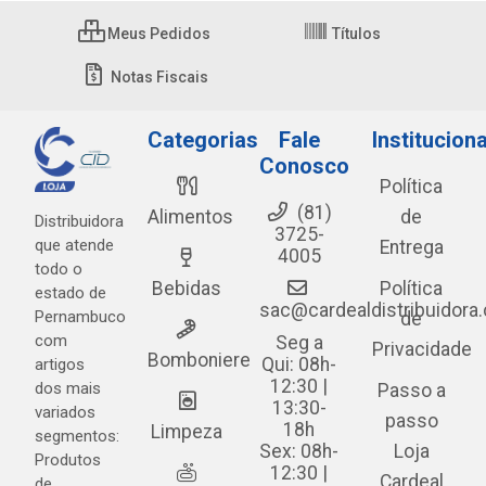
Meus Pedidos
Títulos
Notas Fiscais
Categorias
Fale
Instituciona
Conosco
Política
(81)
Alimentos
de
Distribuidora
3725-
que atende
Entrega
4005
todo o
Bebidas
Política
estado de
sac@cardealdistribuidora
Pernambuco
de
com
Seg a
Privacidade
Bomboniere
Qui: 08h-
artigos
12:30 |
dos mais
Passo a
13:30-
variados
passo
18h
Limpeza
segmentos:
Sex: 08h-
Loja
Produtos
12:30 |
Cardeal
de