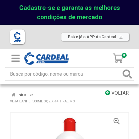
Cadastre-se e garanta as melhores
condições de mercado
Baixe já o APP da Cardeal
0
VOLTAR
INÍCIO
VEJA BANHEI 500ML SQZ X-14 TIRALIMO