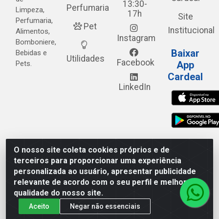
13:30-
Perfumaria
Limpeza,
17h
Site
Perfumaria,
Pet
Institucional
Alimentos,
Instagram
Bomboniere,
Baixar
Bebidas e
Utilidades
Facebook
Pets.
App
Cardeal
LinkedIn
O nosso site coleta cookies próprios e de
Cardeal Distribuidora - Estrada Alto do Moura, 582 - Alto
terceiros para proporcionar uma experiência
do Moura - Caruaru/PE - CEP 55.040-120 - CNPJ
personalizada ao usuário, apresentar publicidade
05.253.499/0001-62
relevante de acordo com o seu perfil e melhorar a
qualidade do nosso site.
Aceito
Negar não essenciais