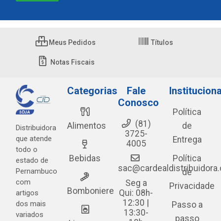
Meus Pedidos
Títulos
Notas Fiscais
Categorias
Fale
Instituciona
Conosco
Política
(81)
Alimentos
de
Distribuidora
3725-
que atende
Entrega
4005
todo o
Bebidas
Política
estado de
sac@cardealdistribuidora
Pernambuco
de
com
Seg a
Privacidade
Bomboniere
Qui: 08h-
artigos
12:30 |
dos mais
Passo a
13:30-
variados
passo