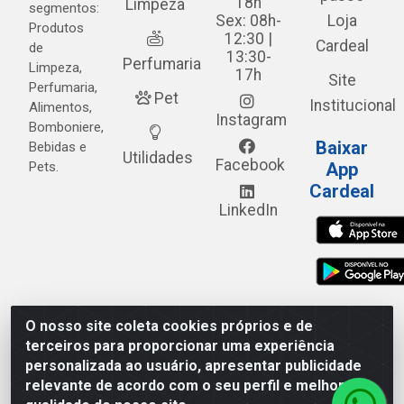
18h
Limpeza
segmentos:
Sex: 08h-
Loja
Produtos
12:30 |
Cardeal
de
13:30-
Perfumaria
Limpeza,
17h
Site
Perfumaria,
Pet
Institucional
Alimentos,
Instagram
Bomboniere,
Baixar
Bebidas e
Utilidades
Facebook
Pets.
App
Cardeal
LinkedIn
O nosso site coleta cookies próprios e de
Cardeal Distribuidora - Estrada Alto do Moura, 582 - Alto
terceiros para proporcionar uma experiência
do Moura - Caruaru/PE - CEP 55.040-120 - CNPJ
personalizada ao usuário, apresentar publicidade
05.253.499/0001-62
relevante de acordo com o seu perfil e melhorar a