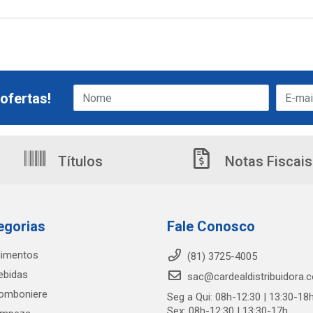
ofertas!
Títulos
Notas Fiscais
egorias
Fale Conosco
limentos
(81) 3725-4005
ebidas
sac@cardealdistribuidora.
omboniere
Seg a Qui: 08h-12:30 | 13:30-18
Sex: 08h-12:30 | 13:30-17h