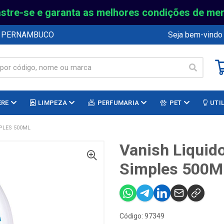
stre-se e garanta as melhores condições de me
E PERNAMBUCO
Seja bem-vindo
ERE
LIMPEZA
PERFUMARIA
PET
UTI
PLES 500ML
Vanish Liquid
Simples 500M
Código: 97349