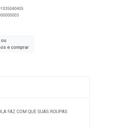
891035040405
4900000003
 ou
ços e comprar
ULA FAZ COM QUE SUAS ROUPAS