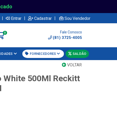
rcado
|
|
|
Entrar
Cadastrar
Sou Vendedor
Fale Conosco
0
(81) 3725-4005
LIDADES
FORNECEDORES
SALDÃO
VOLTAR
o White 500Ml Reckitt
l