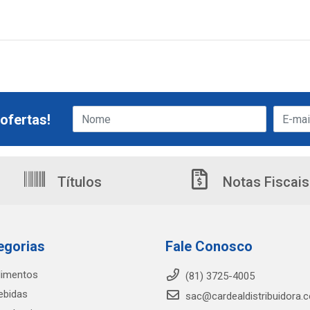
ofertas!
Títulos
Notas Fiscais
egorias
Fale Conosco
limentos
(81) 3725-4005
ebidas
sac@cardealdistribuidora.