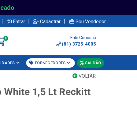
rcado
|
|
|
Entrar
Cadastrar
Sou Vendedor
Fale Conosco
0
(81) 3725-4005
LIDADES
FORNECEDORES
SALDÃO
VOLTAR
 White 1,5 Lt Reckitt