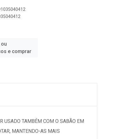
891035040412
1035040412
 ou
ços e comprar
SER USADO TAMBÉM COM O SABÃO EM
OTAR, MANTENDO-AS MAIS