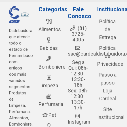
Categorias
Fale
Instituciona
Conosco
Política
(81)
Alimentos
de
Distribuidora
3725-
que atende
Entrega
4005
todo o
Bebidas
Política
estado de
sac@cardealdistribuidora
Pernambuco
de
com
Seg a
Privacidade
Bomboniere
Qui: 08h-
artigos
12:30 |
dos mais
Passo a
13:30-
variados
passo
18h
Limpeza
segmentos:
Sex: 08h-
Loja
Produtos
12:30 |
Cardeal
de
13:30-
Perfumaria
Limpeza,
17h
Site
Perfumaria,
Pet
Institucional
Alimentos,
Instagram
Bomboniere,