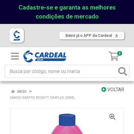
Cadastre-se e garanta as melhores
condições de mercado
Baixe já o APP da Cardeal
0
VOLTAR
INÍCIO
VANISH KARPEX RECKITT SIMPLES 500ML