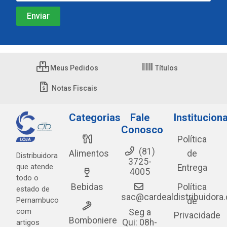
Meus Pedidos
Títulos
Notas Fiscais
Categorias
Fale
Instituciona
Conosco
Política
(81)
Alimentos
de
Distribuidora
3725-
que atende
Entrega
4005
todo o
Bebidas
Política
estado de
sac@cardealdistribuidora
Pernambuco
de
com
Seg a
Privacidade
Bomboniere
Qui: 08h-
artigos