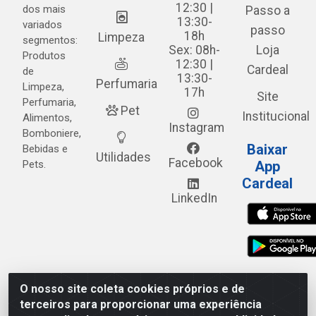
12:30 |
dos mais
Passo a
13:30-
variados
passo
18h
Limpeza
segmentos:
Sex: 08h-
Loja
Produtos
12:30 |
Cardeal
de
13:30-
Perfumaria
Limpeza,
17h
Site
Perfumaria,
Pet
Institucional
Alimentos,
Instagram
Bomboniere,
Baixar
Bebidas e
Utilidades
Facebook
Pets.
App
Cardeal
LinkedIn
O nosso site coleta cookies próprios e de
Cardeal Distribuidora - Estrada Alto do Moura, 582 - Alto
terceiros para proporcionar uma experiência
do Moura - Caruaru/PE - CEP 55.040-120 - CNPJ