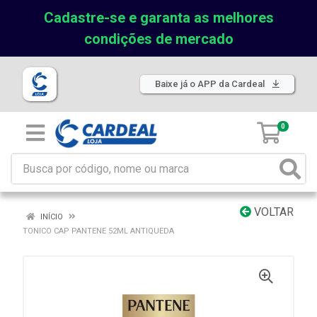
Cadastre-se e garanta as melhores
condições de mercado
Baixe já o APP da Cardeal
0
VOLTAR
INÍCIO
TONICO CAP PANTENE 52ML ANTIQUEDA