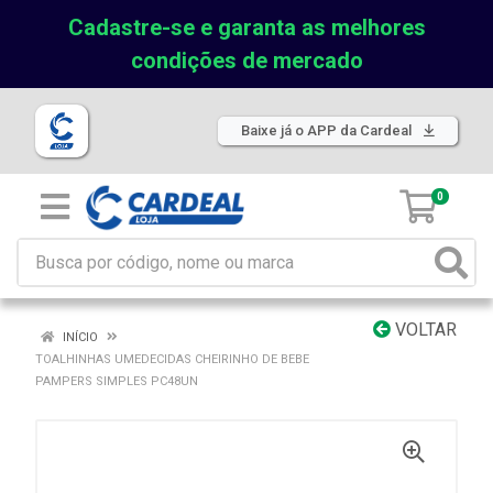
Cadastre-se e garanta as melhores
condições de mercado
Baixe já o APP da Cardeal
0
VOLTAR
INÍCIO
TOALHINHAS UMEDECIDAS CHEIRINHO DE BEBE
PAMPERS SIMPLES PC48UN