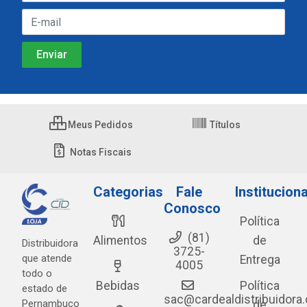
Meus Pedidos
Títulos
Notas Fiscais
Categorias
Fale
Instituciona
Conosco
Política
(81)
Alimentos
de
Distribuidora
3725-
que atende
Entrega
4005
todo o
Bebidas
Política
estado de
sac@cardealdistribuidora
Pernambuco
de