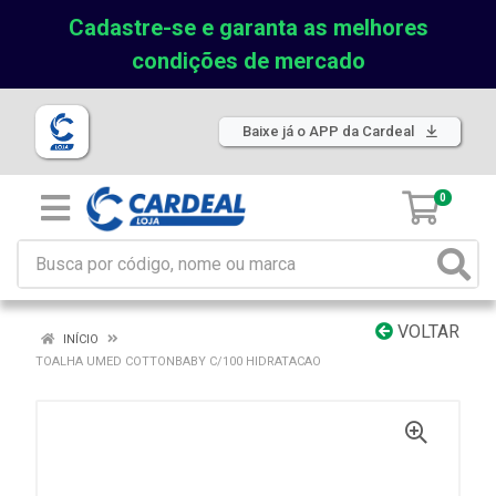
Cadastre-se e garanta as melhores
condições de mercado
Baixe já o APP da Cardeal
0
VOLTAR
INÍCIO
TOALHA UMED COTTONBABY C/100 HIDRATACAO