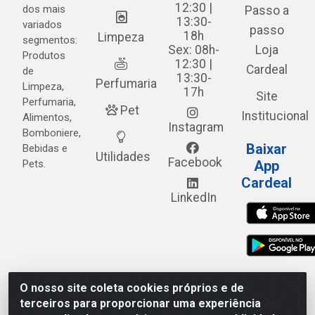
12:30 |
dos mais
Passo a
13:30-
variados
passo
18h
Limpeza
segmentos:
Sex: 08h-
Loja
Produtos
12:30 |
Cardeal
de
13:30-
Perfumaria
Limpeza,
17h
Site
Perfumaria,
Pet
Institucional
Alimentos,
Instagram
Bomboniere,
Baixar
Bebidas e
Utilidades
Facebook
Pets.
App
Cardeal
LinkedIn
O nosso site coleta cookies próprios e de
Cardeal Distribuidora - Estrada Alto do Moura, 582 - Alto
terceiros para proporcionar uma experiência
do Moura - Caruaru/PE - CEP 55.040-120 - CNPJ