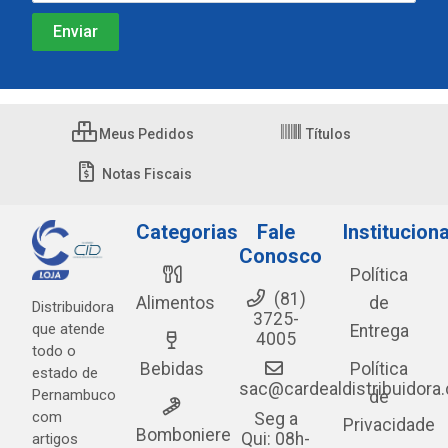
Meus Pedidos
Títulos
Notas Fiscais
Categorias
Fale
Instituciona
Conosco
Política
(81)
Alimentos
de
Distribuidora
3725-
que atende
Entrega
4005
todo o
Bebidas
Política
estado de
sac@cardealdistribuidora
Pernambuco
de
com
Seg a
Privacidade
Bomboniere
Qui: 08h-
artigos