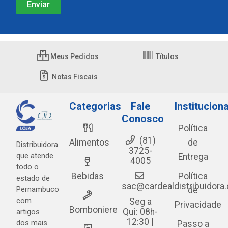
Meus Pedidos
Títulos
Notas Fiscais
Categorias
Fale
Instituciona
Conosco
Política
(81)
Alimentos
de
Distribuidora
3725-
que atende
Entrega
4005
todo o
Bebidas
Política
estado de
sac@cardealdistribuidora
Pernambuco
de
com
Seg a
Privacidade
Bomboniere
Qui: 08h-
artigos
12:30 |
dos mais
Passo a