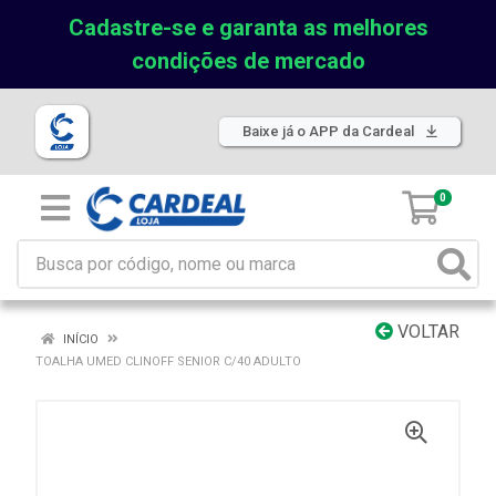
Cadastre-se e garanta as melhores
condições de mercado
Baixe já o APP da Cardeal
0
VOLTAR
INÍCIO
TOALHA UMED CLINOFF SENIOR C/40 ADULTO