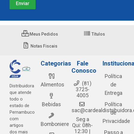
Meus Pedidos
Títulos
Notas Fiscais
Categorias
Fale
Instituciona
Conosco
Política
(81)
Alimentos
de
Distribuidora
3725-
que atende
Entrega
4005
todo o
Bebidas
Política
estado de
sac@cardealdistribuidora
Pernambuco
de
com
Seg a
Privacidade
Bomboniere
Qui: 08h-
artigos
12:30 |
dos mais
Passo a