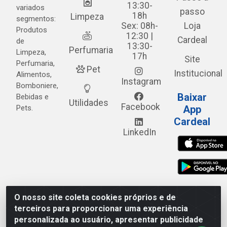
13:30-
variados
passo
18h
Limpeza
segmentos:
Sex: 08h-
Loja
Produtos
12:30 |
Cardeal
de
13:30-
Perfumaria
Limpeza,
17h
Site
Perfumaria,
Pet
Institucional
Alimentos,
Instagram
Bomboniere,
Baixar
Bebidas e
Utilidades
Facebook
Pets.
App
Cardeal
LinkedIn
O nosso site coleta cookies próprios e de
Cardeal Distribuidora - Estrada Alto do Moura, 582 - Alto
terceiros para proporcionar uma experiência
do Moura - Caruaru/PE - CEP 55.040-120 - CNPJ
personalizada ao usuário, apresentar publicidade
05.253.499/0001-62