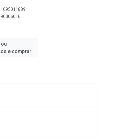
891095011889
1090006016
 ou
ços e comprar