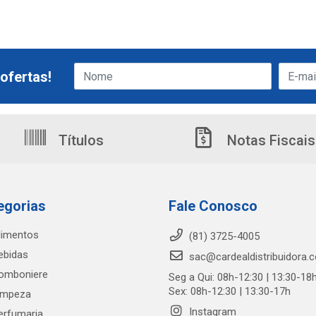
ofertas!
Títulos
Notas Fiscais
egorias
Fale Conosco
limentos
(81) 3725-4005
ebidas
sac@cardealdistribuidora.
omboniere
Seg a Qui: 08h-12:30 | 13:30-18
Sex: 08h-12:30 | 13:30-17h
impeza
Instagram
erfumaria