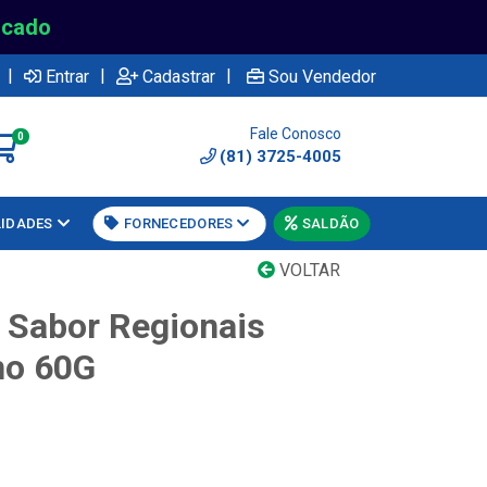
rcado
|
|
|
Entrar
Cadastrar
Sou Vendedor
Fale Conosco
0
(81) 3725-4005
LIDADES
FORNECEDORES
SALDÃO
VOLTAR
 Sabor Regionais
no 60G