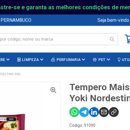
stre-se e garanta as melhores condições de me
E PERNAMBUCO
Seja bem-vindo
ERE
LIMPEZA
PERFUMARIA
PET
UTI
RDESTINO 60G
Tempero Mais
Yoki Nordesti
Código: 91090