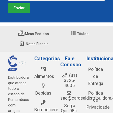
Meus Pedidos
Títulos
Notas Fiscais
Categorias
Fale
Instituciona
Conosco
Política
(81)
Alimentos
de
Distribuidora
3725-
que atende
Entrega
4005
todo o
Bebidas
Política
estado de
sac@cardealdistribuidora
Pernambuco
de
com
Seg a
Privacidade
Bomboniere
Qui: 08h-
artigos