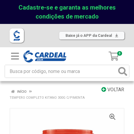
Cadastre-se e garanta as melhores
condições de mercado
Baixe já o APP da Cardeal
0
VOLTAR
INÍCIO
TEMPERO COMPLETO KITANO 300G C/PIMENTA