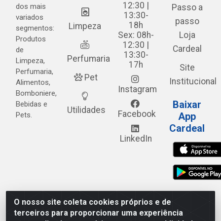
12:30 |
dos mais
Passo a
13:30-
variados
passo
18h
Limpeza
segmentos:
Sex: 08h-
Loja
Produtos
12:30 |
Cardeal
de
13:30-
Perfumaria
Limpeza,
17h
Site
Perfumaria,
Pet
Institucional
Alimentos,
Instagram
Bomboniere,
Baixar
Bebidas e
Utilidades
Facebook
Pets.
App
Cardeal
LinkedIn
O nosso site coleta cookies próprios e de
Cardeal Distribuidora - Estrada Alto do Moura, 582 - Alto
terceiros para proporcionar uma experiência
do Moura - Caruaru/PE - CEP 55.040-120 - CNPJ