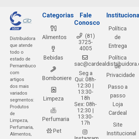
Categorias
Fale
Instituciona
Conosco
Política
(81)
Alimentos
de
Distribuidora
3725-
que atende
Entrega
4005
todo o
Bebidas
Política
estado de
sac@cardealdistribuidora
Pernambuco
de
com
Seg a
Privacidade
Bomboniere
Qui: 08h-
artigos
12:30 |
dos mais
Passo a
13:30-
variados
passo
18h
Limpeza
segmentos:
Sex: 08h-
Loja
Produtos
12:30 |
Cardeal
de
13:30-
Perfumaria
Limpeza,
17h
Site
Perfumaria,
Pet
Institucional
Alimentos,
Instagram