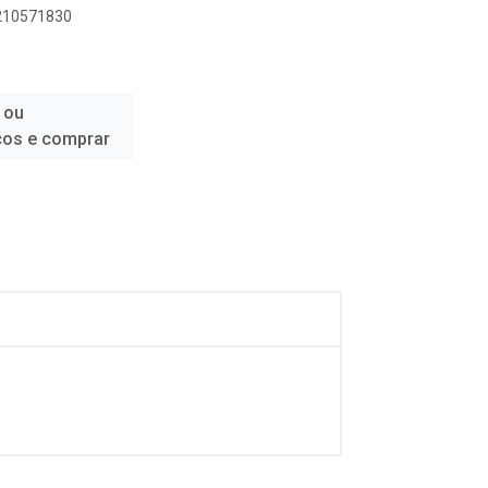
2210571830
 ou
ços e comprar