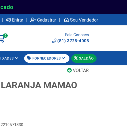
rcado
|
|
|
Entrar
Cadastrar
Sou Vendedor
Fale Conosco
0
(81) 3725-4005
LIDADES
FORNECEDORES
SALDÃO
VOLTAR
G LARANJA MAMAO
622210571830