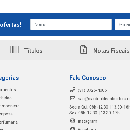
ofertas!
Títulos
Notas Fiscais
egorias
Fale Conosco
limentos
(81) 3725-4005
ebidas
sac@cardealdistribuidora.
omboniere
Seg a Qui: 08h-12:30 | 13:30-18
Sex: 08h-12:30 | 13:30-17h
impeza
Instagram
erfumaria
Facebook