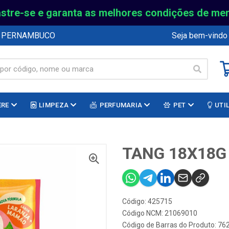
stre-se e garanta as melhores condições de me
E PERNAMBUCO
Seja bem-vindo
ERE
LIMPEZA
PERFUMARIA
PET
UTI
TANG 18X18
Código: 425715
Código NCM: 21069010
Código de Barras do Produto: 7