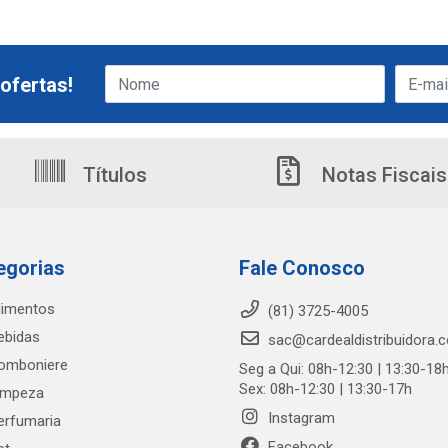
ofertas!
Títulos
Notas Fiscais
egorias
Fale Conosco
limentos
(81) 3725-4005
ebidas
sac@cardealdistribuidora.
omboniere
Seg a Qui: 08h-12:30 | 13:30-18
Sex: 08h-12:30 | 13:30-17h
impeza
Instagram
erfumaria
Facebook