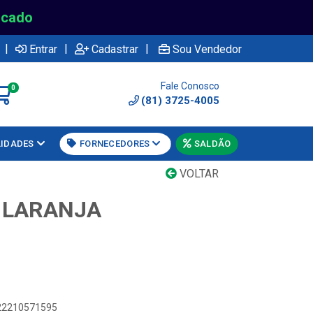
rcado
|
|
|
Entrar
Cadastrar
Sou Vendedor
Fale Conosco
0
(81) 3725-4005
LIDADES
FORNECEDORES
SALDÃO
VOLTAR
 LARANJA
622210571595