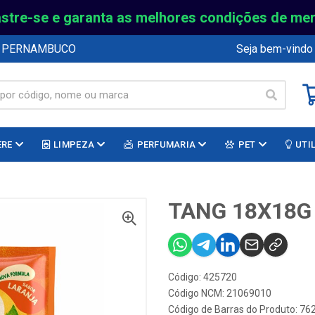
stre-se e garanta as melhores condições de me
E PERNAMBUCO
Seja bem-vindo
ERE
LIMPEZA
PERFUMARIA
PET
UTI
TANG 18X18G
Código: 425720
Código NCM: 21069010
Código de Barras do Produto: 7