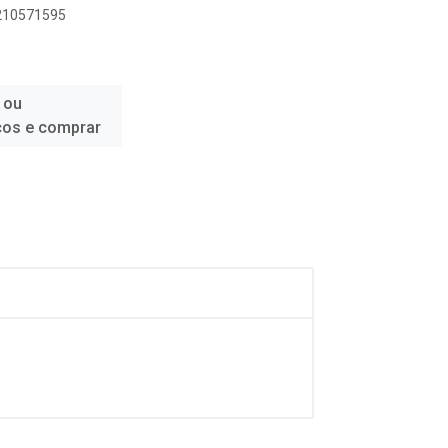
2210571595
 ou
ços e comprar