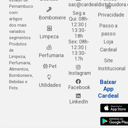
estado de
sac@cardealdistribuidora
Pernambuco
de
com
Seg a
Privacidade
Bomboniere
Qui: 08h-
artigos
12:30 |
dos mais
Passo a
13:30-
variados
passo
18h
Limpeza
segmentos:
Sex: 08h-
Loja
Produtos
12:30 |
Cardeal
de
13:30-
Perfumaria
Limpeza,
17h
Site
Perfumaria,
Pet
Institucional
Alimentos,
Instagram
Bomboniere,
Baixar
Bebidas e
Utilidades
Facebook
Pets.
App
Cardeal
LinkedIn