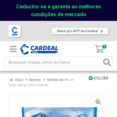
Cadastre-se e garanta as melhores
condições de mercado
Baixe já o APP da Cardeal
0
VOLTAR
INÍCIO
BEBIDAS
BEBIDAS EM PÓ
TANG 18X18G AZUL ESPACIAL