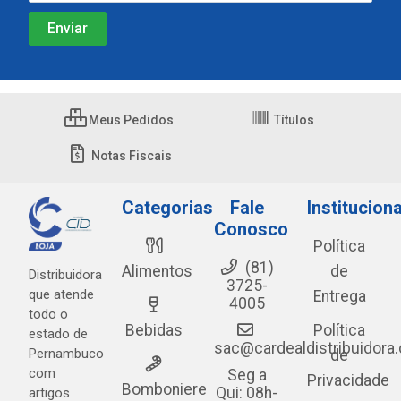
Meus Pedidos
Títulos
Notas Fiscais
Categorias
Fale
Instituciona
Conosco
Política
(81)
Alimentos
de
Distribuidora
3725-
que atende
Entrega
4005
todo o
Bebidas
Política
estado de
sac@cardealdistribuidora
Pernambuco
de
com
Seg a
Privacidade
Bomboniere
Qui: 08h-
artigos