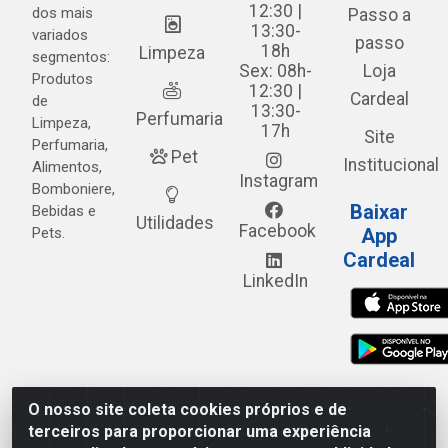
12:30 |
dos mais
Passo a
13:30-
variados
passo
18h
Limpeza
segmentos:
Sex: 08h-
Loja
Produtos
12:30 |
Cardeal
de
13:30-
Perfumaria
Limpeza,
17h
Site
Perfumaria,
Pet
Institucional
Alimentos,
Instagram
Bomboniere,
Baixar
Bebidas e
Utilidades
Facebook
Pets.
App
Cardeal
LinkedIn
O nosso site coleta cookies próprios e de
Cardeal Distribuidora - Estrada Alto do Moura, 582 - Alto
terceiros para proporcionar uma experiência
do Moura - Caruaru/PE - CEP 55.040-120 - CNPJ