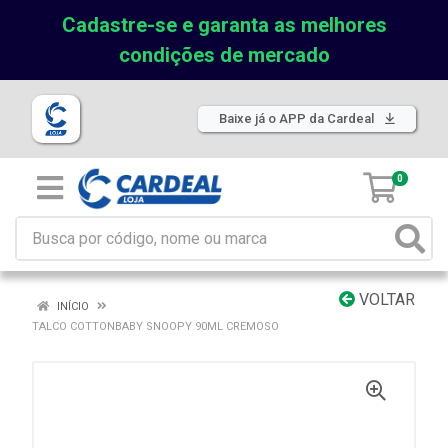
Cadastre-se e garanta as melhores
condições de mercado
Baixe já o APP da Cardeal
0
VOLTAR
INÍCIO
TALCO COTTONBABY SNOOPY 90ML CREMOSO