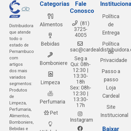
Categorias
Fale
Instituciona
Conosco
Política
(81)
Alimentos
de
Distribuidora
3725-
que atende
Entrega
4005
todo o
Bebidas
Política
estado de
sac@cardealdistribuidora
Pernambuco
de
com
Seg a
Privacidade
Bomboniere
Qui: 08h-
artigos
12:30 |
dos mais
Passo a
13:30-
variados
passo
18h
Limpeza
segmentos:
Sex: 08h-
Loja
Produtos
12:30 |
Cardeal
de
13:30-
Perfumaria
Limpeza,
17h
Site
Perfumaria,
Pet
Institucional
Alimentos,
Instagram
Bomboniere,
Baixar
Bebidas e