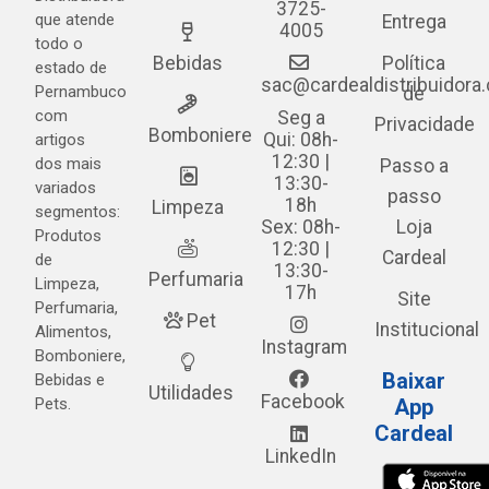
3725-
que atende
Entrega
4005
todo o
Bebidas
Política
estado de
sac@cardealdistribuidora
Pernambuco
de
com
Seg a
Privacidade
Bomboniere
Qui: 08h-
artigos
12:30 |
dos mais
Passo a
13:30-
variados
passo
18h
Limpeza
segmentos:
Sex: 08h-
Loja
Produtos
12:30 |
Cardeal
de
13:30-
Perfumaria
Limpeza,
17h
Site
Perfumaria,
Pet
Institucional
Alimentos,
Instagram
Bomboniere,
Baixar
Bebidas e
Utilidades
Facebook
Pets.
App
Cardeal
LinkedIn