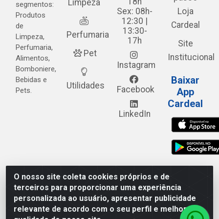
18h
Limpeza
segmentos:
Sex: 08h-
Loja
Produtos
12:30 |
Cardeal
de
13:30-
Perfumaria
Limpeza,
17h
Site
Perfumaria,
Pet
Institucional
Alimentos,
Instagram
Bomboniere,
Baixar
Bebidas e
Utilidades
Facebook
Pets.
App
Cardeal
LinkedIn
O nosso site coleta cookies próprios e de
Cardeal Distribuidora - Estrada Alto do Moura, 582 - Alto
terceiros para proporcionar uma experiência
do Moura - Caruaru/PE - CEP 55.040-120 - CNPJ
personalizada ao usuário, apresentar publicidade
05.253.499/0001-62
relevante de acordo com o seu perfil e melhorar a