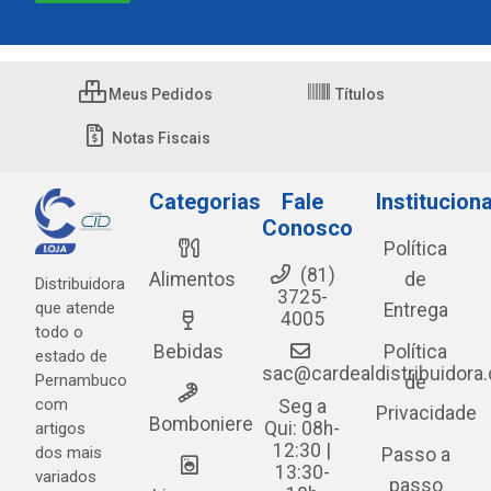
Meus Pedidos
Títulos
Notas Fiscais
Categorias
Fale
Instituciona
Conosco
Política
(81)
Alimentos
de
Distribuidora
3725-
que atende
Entrega
4005
todo o
Bebidas
Política
estado de
sac@cardealdistribuidora
Pernambuco
de
com
Seg a
Privacidade
Bomboniere
Qui: 08h-
artigos
12:30 |
dos mais
Passo a
13:30-
variados
passo