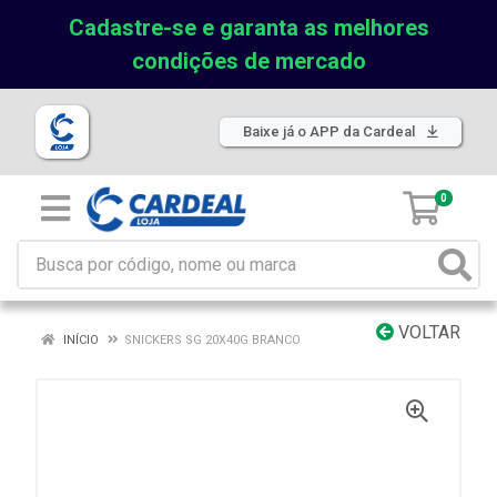
Cadastre-se e garanta as melhores
condições de mercado
Baixe já o APP da Cardeal
0
VOLTAR
INÍCIO
SNICKERS SG 20X40G BRANCO