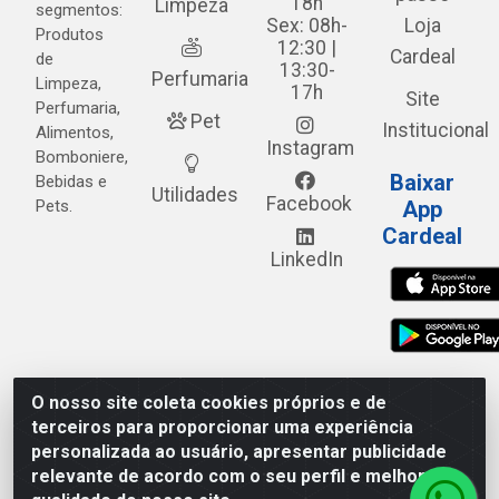
18h
Limpeza
segmentos:
Sex: 08h-
Loja
Produtos
12:30 |
Cardeal
de
13:30-
Perfumaria
Limpeza,
17h
Site
Perfumaria,
Pet
Institucional
Alimentos,
Instagram
Bomboniere,
Baixar
Bebidas e
Utilidades
Facebook
Pets.
App
Cardeal
LinkedIn
O nosso site coleta cookies próprios e de
Cardeal Distribuidora - Estrada Alto do Moura, 582 - Alto
terceiros para proporcionar uma experiência
do Moura - Caruaru/PE - CEP 55.040-120 - CNPJ
personalizada ao usuário, apresentar publicidade
05.253.499/0001-62
relevante de acordo com o seu perfil e melhorar a