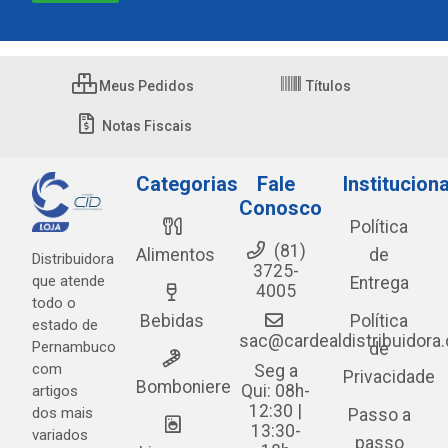
Meus Pedidos
Títulos
Notas Fiscais
Categorias
Fale
Instituciona
Conosco
Política
(81)
Alimentos
de
Distribuidora
3725-
que atende
Entrega
4005
todo o
Bebidas
Política
estado de
sac@cardealdistribuidora
Pernambuco
de
com
Seg a
Privacidade
Bomboniere
Qui: 08h-
artigos
12:30 |
dos mais
Passo a
13:30-
variados
passo