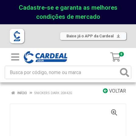
Cadastre-se e garanta as melhores
condições de mercado
Baixe já o APP da Cardeal
0
VOLTAR
INÍCIO
SNICKERS DARK 20X42G