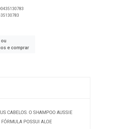
500435130783
0435130783
 ou
ços e comprar
US CABELOS. O SHAMPOO AUSSIE
A FÓRMULA POSSUI ALOE