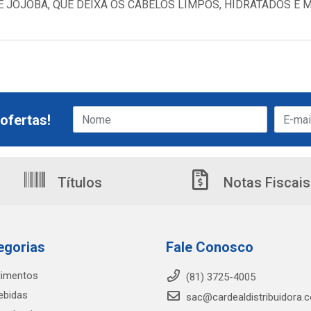
 JOJOBA, QUE DEIXA OS CABELOS LIMPOS, HIDRATADOS E 
ofertas!
Títulos
Notas Fiscais
egorias
Fale Conosco
limentos
(81) 3725-4005
ebidas
sac@cardealdistribuidora.