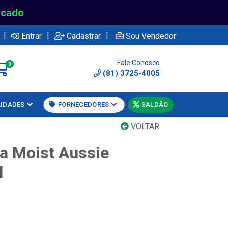
rcado
|
|
|
Entrar
Cadastrar
Sou Vendedor
Fale Conosco
0
(81) 3725-4005
LIDADES
FORNECEDORES
SALDÃO
VOLTAR
 Moist Aussie
l