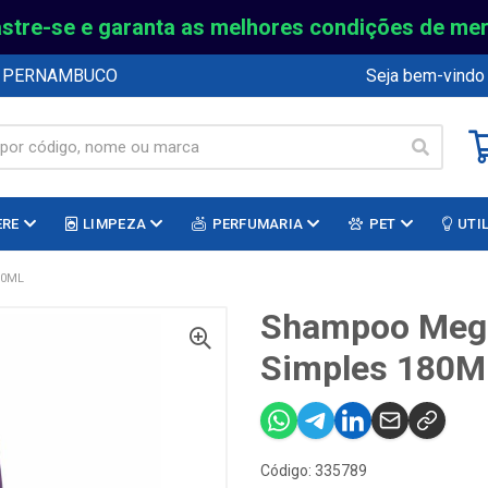
stre-se e garanta as melhores condições de me
E PERNAMBUCO
Seja bem-vindo
ERE
LIMPEZA
PERFUMARIA
PET
UTI
80ML
Shampoo Mega
Simples 180M
Código: 335789