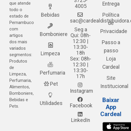
3725-
que atende
Entrega
4005
todo o
Bebidas
Política
estado de
sac@cardealdistribuidora
Pernambuco
de
com
Seg a
Privacidade
Bomboniere
Qui: 08h-
artigos
12:30 |
dos mais
Passo a
13:30-
variados
passo
18h
Limpeza
segmentos:
Sex: 08h-
Loja
Produtos
12:30 |
Cardeal
de
13:30-
Perfumaria
Limpeza,
17h
Site
Perfumaria,
Pet
Institucional
Alimentos,
Instagram
Bomboniere,
Baixar
Bebidas e
Utilidades
Facebook
Pets.
App
Cardeal
LinkedIn