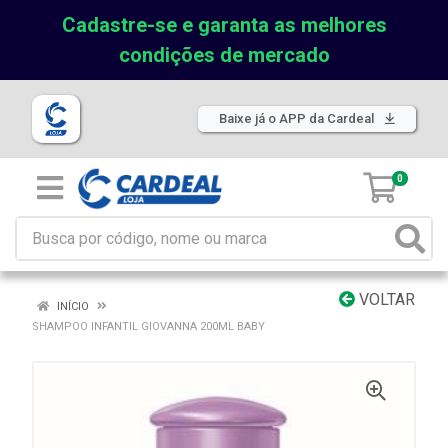
Cadastre-se e garanta as melhores
condições de mercado
Baixe já o APP da Cardeal
0
VOLTAR
INÍCIO
SHAMPOO INFANTIL GIOVANNA 200ML BABY