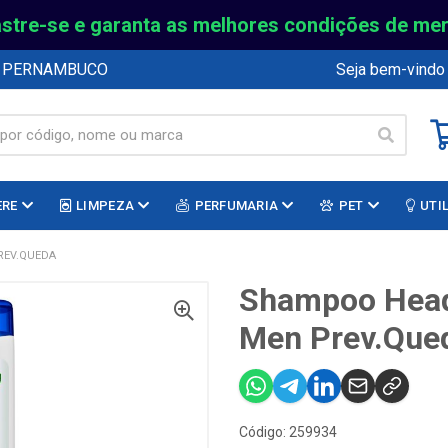
stre-se e garanta as melhores condições de me
E PERNAMBUCO
Seja bem-vindo
ERE
LIMPEZA
PERFUMARIA
PET
UTI
REV.QUEDA
Shampoo Head
Men Prev.Que
Código: 259934