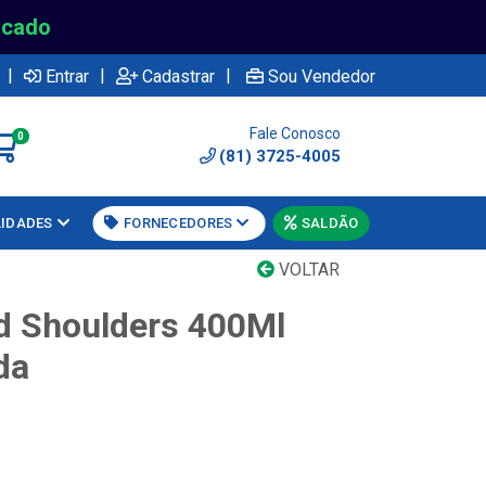
rcado
|
|
|
Entrar
Cadastrar
Sou Vendedor
Fale Conosco
0
(81) 3725-4005
LIDADES
FORNECEDORES
SALDÃO
VOLTAR
 Shoulders 400Ml
da