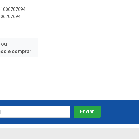
501006707694
1006707694
 ou
ços e comprar