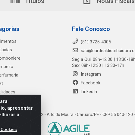
Títulos
Notas Fiscais
egorias
Fale Conosco
limentos
(81) 3725-4005
ebidas
sac@cardealdistribuidora.
omboniere
Seg a Qui: 08h-12:30 | 13:30-18
Sex: 08h-12:30 | 13:30-17h
impeza
Instagram
erfumaria
Facebook
et
LinkedIn
tilidades
para
io, apresentar
elhorar a
trada Alto do Moura, 582 - Alto do Moura - Caruaru/PE - CEP 55.040-12
 Cookies