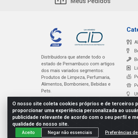
Meus Pedidos
Cat
A
B
Distribuidora que atende todo o
B
estado de Pernambuco com artigos
L
dos mais variados segmentos:
P
Produtos de Limpeza, Perfumaria,
Alimentos, Bomboniere, Bebidas e
P
Pets.
U
O nosso site coleta cookies próprios e de terceiros 
proporcionar uma experiência personalizada ao usuár
publicidade relevante de acordo com o seu perfil e m
Cardeal Distribuidora - Es
qualidade do nosso site.
Aceito
Negar não essenciais
Preferências de