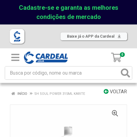
Cadastre-se e garanta as melhores
condições de mercado
Baixe já o APP da Cardeal
0
VOLTAR
INÍCIO
SH SOUL POWER 315ML KARITE