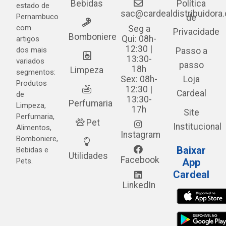
Bebidas
Política
estado de
sac@cardealdistribuidora
Pernambuco
de
com
Seg a
Privacidade
Bomboniere
Qui: 08h-
artigos
12:30 |
dos mais
Passo a
13:30-
variados
passo
18h
Limpeza
segmentos:
Sex: 08h-
Loja
Produtos
12:30 |
Cardeal
de
13:30-
Perfumaria
Limpeza,
17h
Site
Perfumaria,
Pet
Institucional
Alimentos,
Instagram
Bomboniere,
Baixar
Bebidas e
Utilidades
Facebook
Pets.
App
Cardeal
LinkedIn