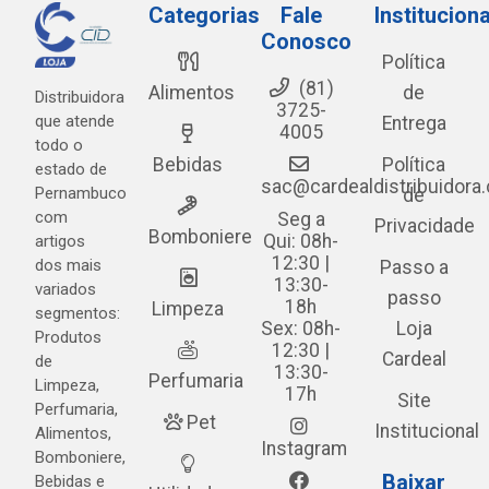
Categorias
Fale
Instituciona
Conosco
Política
(81)
Alimentos
de
Distribuidora
3725-
que atende
Entrega
4005
todo o
Bebidas
Política
estado de
sac@cardealdistribuidora
Pernambuco
de
com
Seg a
Privacidade
Bomboniere
Qui: 08h-
artigos
12:30 |
dos mais
Passo a
13:30-
variados
passo
18h
Limpeza
segmentos:
Sex: 08h-
Loja
Produtos
12:30 |
Cardeal
de
13:30-
Perfumaria
Limpeza,
17h
Site
Perfumaria,
Pet
Institucional
Alimentos,
Instagram
Bomboniere,
Baixar
Bebidas e