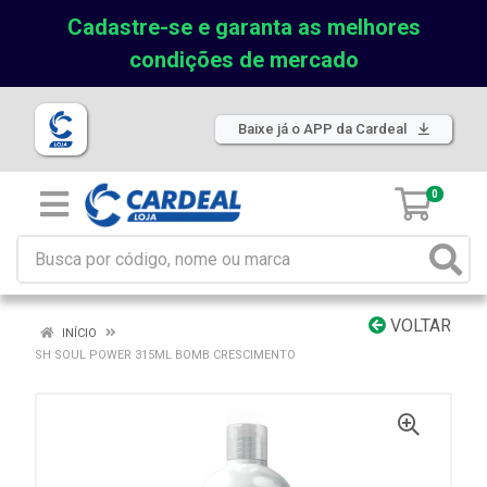
Cadastre-se e garanta as melhores
condições de mercado
Baixe já o APP da Cardeal
0
VOLTAR
INÍCIO
SH SOUL POWER 315ML BOMB CRESCIMENTO