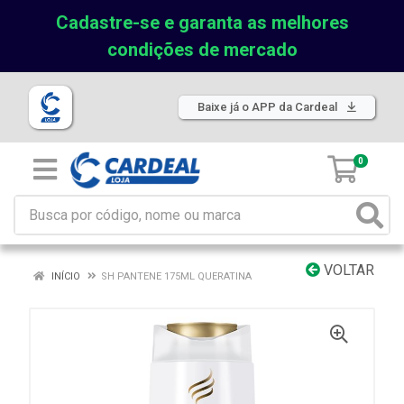
Cadastre-se e garanta as melhores
condições de mercado
Baixe já o APP da Cardeal
0
VOLTAR
INÍCIO
SH PANTENE 175ML QUERATINA