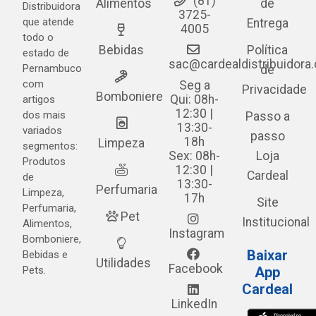
(81)
Alimentos
de
Distribuidora
3725-
que atende
Entrega
4005
todo o
Bebidas
Política
estado de
sac@cardealdistribuidora
Pernambuco
de
com
Seg a
Privacidade
Bomboniere
Qui: 08h-
artigos
12:30 |
dos mais
Passo a
13:30-
variados
passo
18h
Limpeza
segmentos:
Sex: 08h-
Loja
Produtos
12:30 |
Cardeal
de
13:30-
Perfumaria
Limpeza,
17h
Site
Perfumaria,
Pet
Institucional
Alimentos,
Instagram
Bomboniere,
Baixar
Bebidas e
Utilidades
Facebook
Pets.
App
Cardeal
LinkedIn