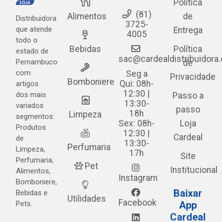
Política
(81)
Alimentos
de
Distribuidora
3725-
que atende
Entrega
4005
todo o
Bebidas
Política
estado de
sac@cardealdistribuidora
Pernambuco
de
com
Seg a
Privacidade
Bomboniere
Qui: 08h-
artigos
12:30 |
dos mais
Passo a
13:30-
variados
passo
18h
Limpeza
segmentos:
Sex: 08h-
Loja
Produtos
12:30 |
Cardeal
de
13:30-
Perfumaria
Limpeza,
17h
Site
Perfumaria,
Pet
Institucional
Alimentos,
Instagram
Bomboniere,
Baixar
Bebidas e
Utilidades
Facebook
Pets.
App
Cardeal