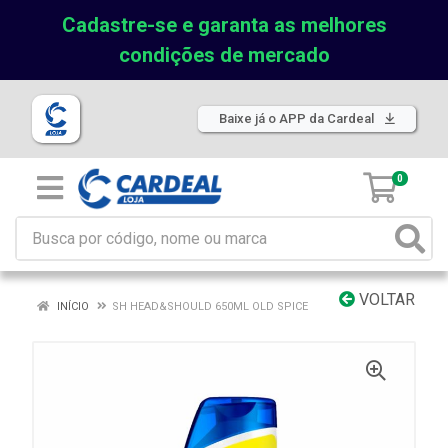
Cadastre-se e garanta as melhores
condições de mercado
Baixe já o APP da Cardeal
0
VOLTAR
INÍCIO
SH HEAD&SHOULD 650ML OLD SPICE