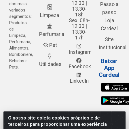
12:30 |
dos mais
Passo a
13:30-
variados
passo
18h
Limpeza
segmentos:
Sex: 08h-
Loja
Produtos
12:30 |
Cardeal
de
13:30-
Perfumaria
Limpeza,
17h
Site
Perfumaria,
Pet
Institucional
Alimentos,
Instagram
Bomboniere,
Baixar
Bebidas e
Utilidades
Facebook
Pets.
App
Cardeal
LinkedIn
O nosso site coleta cookies próprios e de
Cardeal Distribuidora - Estrada Alto do Moura, 582 - Alto
terceiros para proporcionar uma experiência
do Moura - Caruaru/PE - CEP 55.040-120 - CNPJ