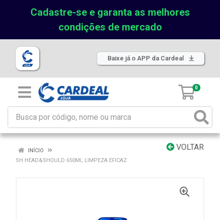
Cadastre-se e garanta as melhores
condições de mercado
Baixe já o APP da Cardeal
0
VOLTAR
INÍCIO
SH HEAD&SHOULD 650ML LIMPEZA EFICAZ