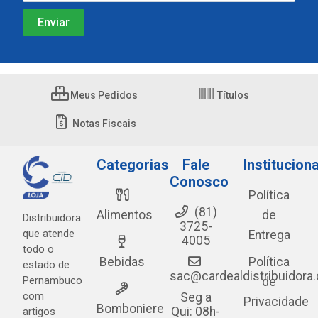
Meus Pedidos
Títulos
Notas Fiscais
Categorias
Fale
Instituciona
Conosco
Política
(81)
Alimentos
de
Distribuidora
3725-
que atende
Entrega
4005
todo o
Bebidas
Política
estado de
sac@cardealdistribuidora
Pernambuco
de
com
Seg a
Privacidade
Bomboniere
Qui: 08h-
artigos