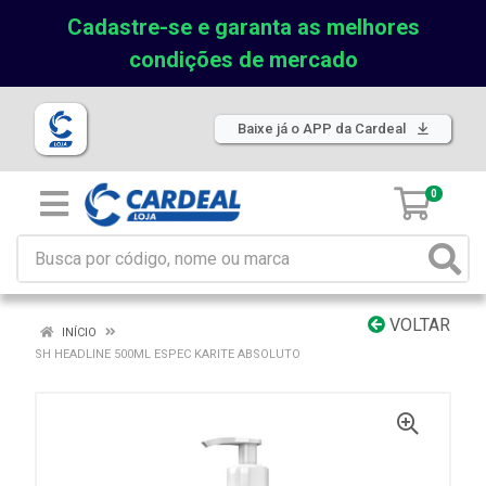
Cadastre-se e garanta as melhores
condições de mercado
Baixe já o APP da Cardeal
0
VOLTAR
INÍCIO
SH HEADLINE 500ML ESPEC KARITE ABSOLUTO