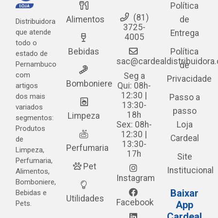
Política
(81)
Alimentos
de
Distribuidora
3725-
que atende
Entrega
4005
todo o
Bebidas
Política
estado de
sac@cardealdistribuidora
Pernambuco
de
com
Seg a
Privacidade
Bomboniere
Qui: 08h-
artigos
12:30 |
dos mais
Passo a
13:30-
variados
passo
18h
Limpeza
segmentos:
Sex: 08h-
Loja
Produtos
12:30 |
Cardeal
de
13:30-
Perfumaria
Limpeza,
17h
Site
Perfumaria,
Pet
Institucional
Alimentos,
Instagram
Bomboniere,
Baixar
Bebidas e
Utilidades
Facebook
Pets.
App
Cardeal