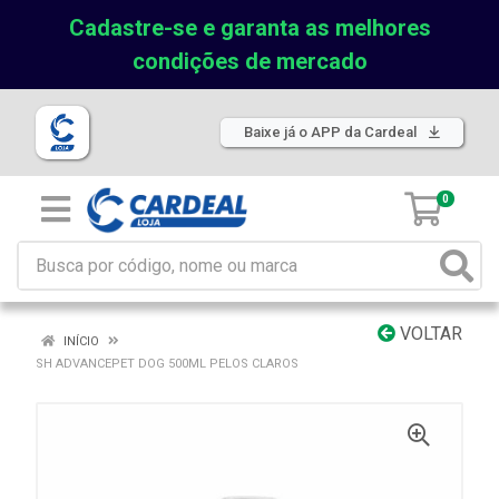
Cadastre-se e garanta as melhores
condições de mercado
Baixe já o APP da Cardeal
0
VOLTAR
INÍCIO
SH ADVANCEPET DOG 500ML PELOS CLAROS