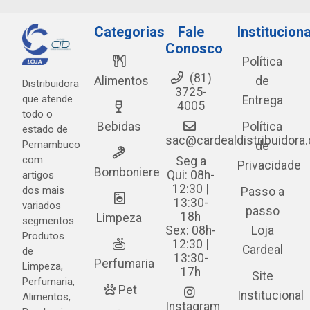
Categorias
Fale
Instituciona
Conosco
Política
(81)
Alimentos
de
Distribuidora
3725-
que atende
Entrega
4005
todo o
Bebidas
Política
estado de
sac@cardealdistribuidora
Pernambuco
de
com
Seg a
Privacidade
Bomboniere
Qui: 08h-
artigos
12:30 |
dos mais
Passo a
13:30-
variados
passo
18h
Limpeza
segmentos:
Sex: 08h-
Loja
Produtos
12:30 |
Cardeal
de
13:30-
Perfumaria
Limpeza,
17h
Site
Perfumaria,
Pet
Institucional
Alimentos,
Instagram