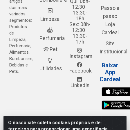
Bomboniere
Qui: 08h-
artigos
12:30 |
dos mais
Passo a
13:30-
variados
passo
18h
Limpeza
segmentos:
Sex: 08h-
Loja
Produtos
12:30 |
Cardeal
de
13:30-
Perfumaria
Limpeza,
17h
Site
Perfumaria,
Pet
Institucional
Alimentos,
Instagram
Bomboniere,
Baixar
Bebidas e
Utilidades
Facebook
Pets.
App
Cardeal
LinkedIn
O nosso site coleta cookies próprios e de
Cardeal Distribuidora - Estrada Alto do Moura, 582 - Alto
terceiros para proporcionar uma experiência