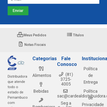
Meus Pedidos
Títulos
Notas Fiscais
Categorias
Fale
Instituciona
Conosco
Política
(81)
Alimentos
de
Distribuidora
3725-
que atende
Entrega
4005
todo o
Bebidas
Política
estado de
sac@cardealdistribuidora
Pernambuco
de
com
Seg a
Privacidade