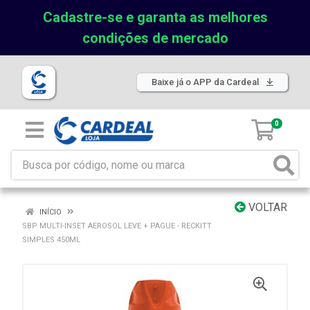
Cadastre-se e garanta as melhores
condições de mercado
Baixe já o APP da Cardeal
0
VOLTAR
INÍCIO
SBP MULTI-INSET AEROSOL LEVE + PAGUE - RECKITT
SIMPLES 450ML