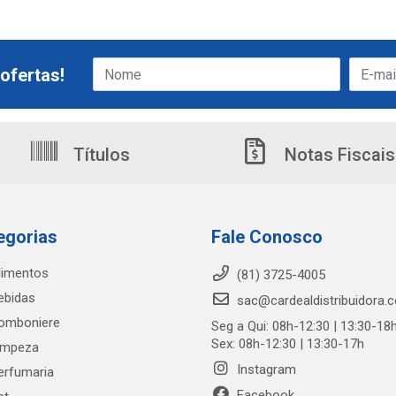
ofertas!
Títulos
Notas Fiscais
egorias
Fale Conosco
limentos
(81) 3725-4005
ebidas
sac@cardealdistribuidora.
omboniere
Seg a Qui: 08h-12:30 | 13:30-18
Sex: 08h-12:30 | 13:30-17h
impeza
Instagram
erfumaria
Facebook