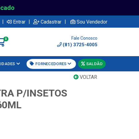
rcado
|
|
|
Entrar
Cadastrar
Sou Vendedor
Fale Conosco
0
(81) 3725-4005
LIDADES
FORNECEDORES
SALDÃO
VOLTAR
TRA P/INSETOS
60ML