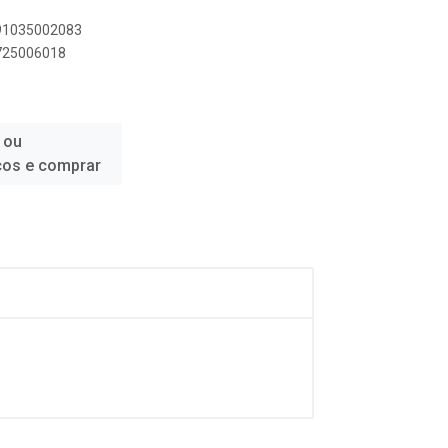
891035002083
5725006018
 ou
ços e comprar