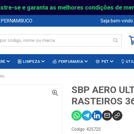
stre-se e garanta as melhores condições de me
E PERNAMBUCO
Seja bem-vindo
ERE
LIMPEZA
PERFUMARIA
PET
UTI
0ML
SBP AERO UL
RASTEIROS 3
Código: 425725